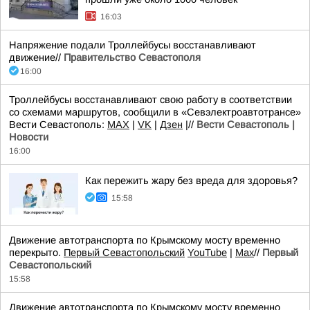
16:03
Напряжение подали Троллейбусы восстанавливают
движение//
Правительство Севастополя
16:00
Троллейбусы восстанавливают свою работу в соответствии
со схемами маршрутов, сообщили в «Севэлектроавтотрансе»
Вести Севастополь:
MAX
|
VK
|
Дзен
|//
Вести Севастополь |
Новости
16:00
Как пережить жару без вреда для здоровья?
15:58
Движение автотранспорта по Крымскому мосту временно
перекрыто.
Первый Севастопольский
YouTube
|
Max
//
Первый
Севастопольский
15:58
Движение автотранспорта по Крымскому мосту временно