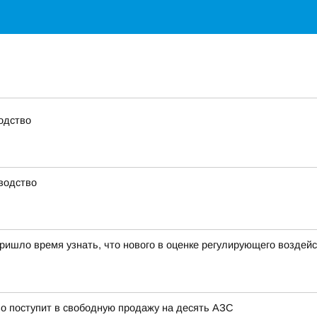
Важное о ситуации в регионе официально
Перейти
>>
одство
водство
пришло время узнать, что нового в оценке регулирующего воздей
о поступит в свободную продажу на десять АЗС