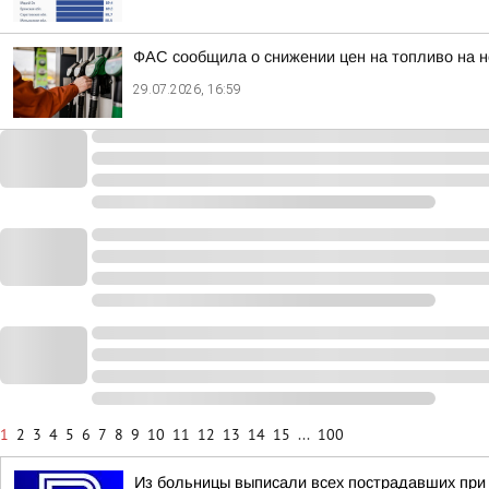
ФАС сообщила о снижении цен на топливо на 
29.07.2026, 16:59
1
2
3
4
5
6
7
8
9
10
11
12
13
14
15
...
100
Из больницы выписали всех пострадавших при 