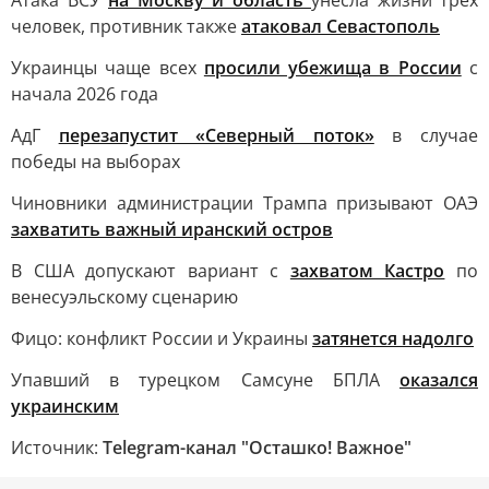
Атака ВСУ
на Москву и область
унесла жизни трёх
человек, противник также
атаковал Севастополь
Украинцы чаще всех
просили убежища в России
с
начала 2026 года
АдГ
перезапустит «Северный поток»
в случае
победы на выборах
Чиновники администрации Трампа призывают ОАЭ
захватить важный иранский остров
В США допускают вариант с
захватом Кастро
по
венесуэльскому сценарию
Фицо: конфликт России и Украины
затянется надолго
Упавший в турецком Самсуне БПЛА
оказался
украинским
Источник:
Telegram-канал "Осташко! Важное"