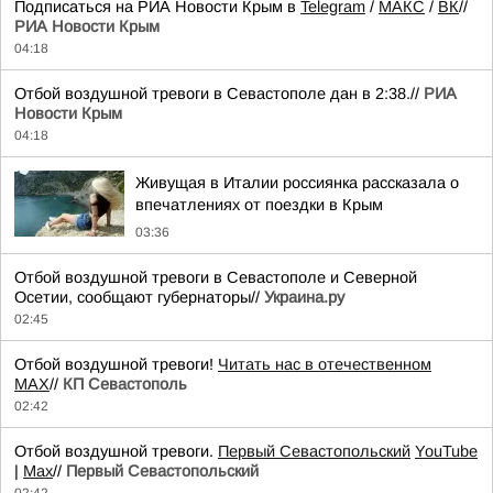
Подписаться на РИА Новости Крым в
Telegram
/
МАКС
/
ВК
//
РИА Новости Крым
04:18
Отбой воздушной тревоги в Севастополе дан в 2:38.//
РИА
Новости Крым
04:18
Живущая в Италии россиянка рассказала о
впечатлениях от поездки в Крым
03:36
Отбой воздушной тревоги в Севастополе и Северной
Осетии, сообщают губернаторы//
Украина.ру
02:45
Отбой воздушной тревоги!
Читать нас в отечественном
MAX
//
КП Севастополь
02:42
Отбой воздушной тревоги.
Первый Севастопольский
YouTube
|
Max
//
Первый Севастопольский
02:42