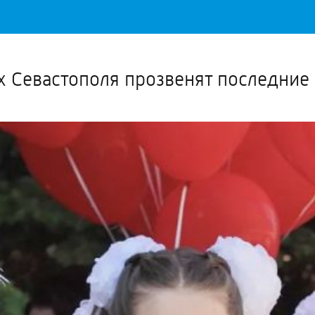
Важное о ситуации в регионе официально
Перейти
>>
х Севастополя прозвенят последние