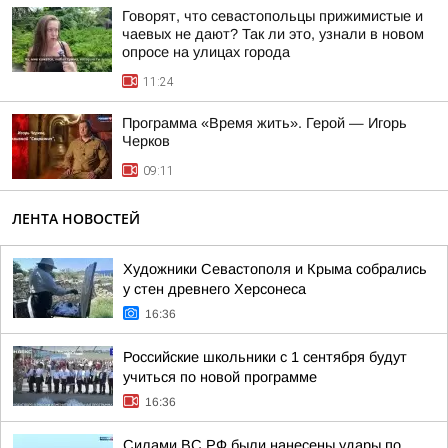
Говорят, что севастопольцы прижимистые и
чаевых не дают? Так ли это, узнали в новом
опросе на улицах города
11:24
Программа «Время жить». Герой — Игорь
Черков
09:11
ЛЕНТА НОВОСТЕЙ
Художники Севастополя и Крыма собрались
у стен древнего Херсонеса
16:36
Российские школьники с 1 сентября будут
учиться по новой программе
16:36
Силами ВС РФ были нанесены удары по