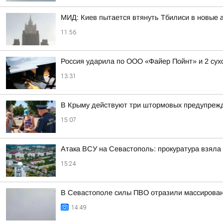
МИД: Киев пытается втянуть Тбилиси в новые
11:56
Россия ударила по ООО «Файер Пойнт» и 2 сух
13:31
В Крыму действуют три штормовых предупреж
15:07
Атака ВСУ на Севастополь: прокуратура взяла
15:24
В Севастополе силы ПВО отразили массирован
14:49