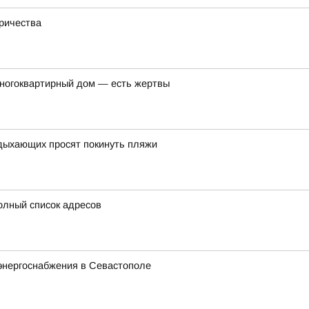
тричества
многоквартирный дом — есть жертвы
тдыхающих просят покинуть пляжи
олный список адресов
энергоснабжения в Севастополе