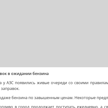
авок в ожидании бензина
 у АЗС появились живые очереди со своими правилам
 заправок.
одаже бензина по завышенным ценам. Некоторые предла
опливо в город продолжает поступать ежедневно, а 