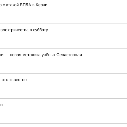
ю с атакой БПЛА в Керчи
электричества в субботу
лки — новая методика учёных Севастополя
 что известно
бы