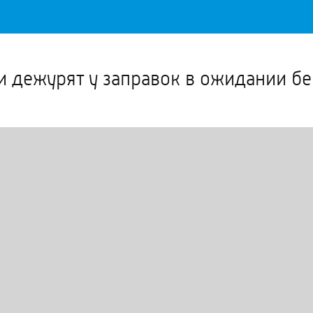
Важное о ситуации в регионе официально
Перейти
>>
и дежурят у заправок в ожидании б