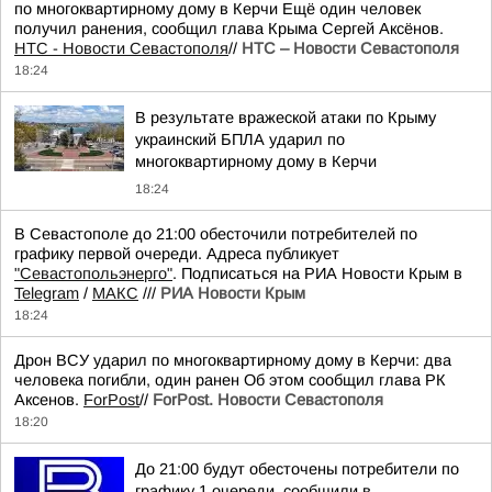
по многоквартирному дому в Керчи Ещё один человек
получил ранения, сообщил глава Крыма Сергей Аксёнов.
НТС - Новости Севастополя
//
НТС – Новости Севастополя
18:24
В результате вражеской атаки по Крыму
украинский БПЛА ударил по
многоквартирному дому в Керчи
18:24
В Севастополе до 21:00 обесточили потребителей по
графику первой очереди. Адреса публикует
"Севастопольэнерго"
. Подписаться на РИА Новости Крым в
Telegram
/
МАКС
///
РИА Новости Крым
18:24
Дрон ВСУ ударил по многоквартирному дому в Керчи: два
человека погибли, один ранен Об этом сообщил глава РК
Аксенов.
ForPost
//
ForPost. Новости Севастополя
18:20
До 21:00 будут обесточены потребители по
графику 1 очереди, сообщили в