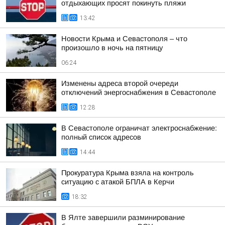
отдыхающих просят покинуть пляжи
13:42
Новости Крыма и Севастополя – что
произошло в ночь на пятницу
06:24
Изменены адреса второй очереди
отключений энергоснабжения в Севастополе
12:28
В Севастополе ограничат электроснабжение:
полный список адресов
14:44
Прокуратура Крыма взяла на контроль
ситуацию с атакой БПЛА в Керчи
18:32
В Ялте завершили разминирование