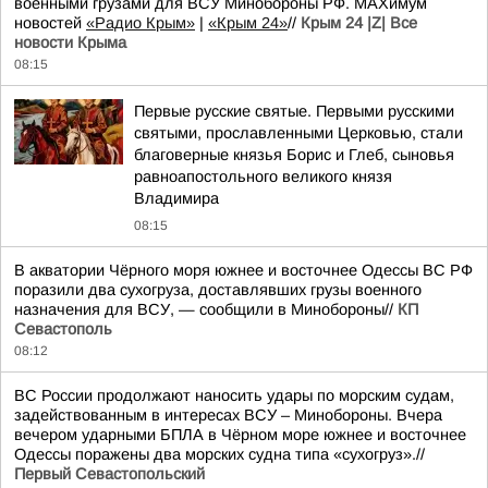
военными грузами для ВСУ Минобороны РФ. MAXимум
новостей
«Радио Крым»
|
«Крым 24»
//
Крым 24 |Z| Все
новости Крыма
08:15
Первые русские святые. Первыми русскими
святыми, прославленными Церковью, стали
благоверные князья Борис и Глеб, сыновья
равноапостольного великого князя
Владимира
08:15
В акватории Чёрного моря южнее и восточнее Одессы ВС РФ
поразили два сухогруза, доставлявших грузы военного
назначения для ВСУ, — сообщили в Минобороны//
КП
Севастополь
08:12
ВС России продолжают наносить удары по морским судам,
задействованным в интересах ВСУ – Минобороны. Вчера
вечером ударными БПЛА в Чёрном море южнее и восточнее
Одессы поражены два морских судна типа «сухогруз».//
Первый Севастопольский