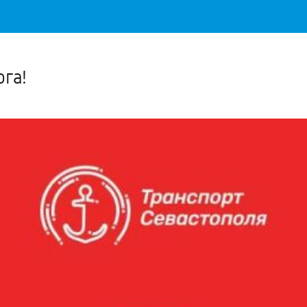
Важное о ситуации в регионе официально
Перейти
>>
га!