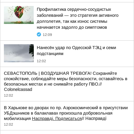
Профилактика сердечно-сосудистых
заболеваний — это стратегия активного
долголетия, так как износ системы
начинается задолго до симптомов
12:09
Нанесён удар по Одесской ТЭЦ и семи
подстанциям
12:02
СЕВАСТОПОЛЬ | ВОЗДУШНАЯ ТРЕВОГА! Сохраняйте
спокойствие, соблюдайте меры безопасности, оставайтесь в
безопасных местах и не снимайте работу ПВО.//
Colonelcassad
12:02
В Харькове во дворах по пр. Аэрокосмический в присутствии
УБДэшников в балаклавах произошла добровольная
мобилизация
Насправді. Подписаться
//
Насправдi
12:02