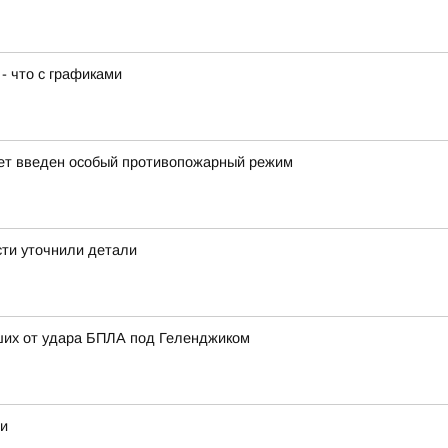
- что с графиками
дет введен особый противопожарный режим
сти уточнили детали
ших от удара БПЛА под Геленджиком
ди