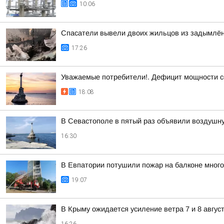
10:06
Спасатели вывели двоих жильцов из задымлён
17:26
Уважаемые потребители!. Дефицит мощности с
18:08
В Севастополе в пятый раз объявили воздушну
16:30
В Евпатории потушили пожар на балконе мног
19:07
В Крыму ожидается усиление ветра 7 и 8 авгус
16:26