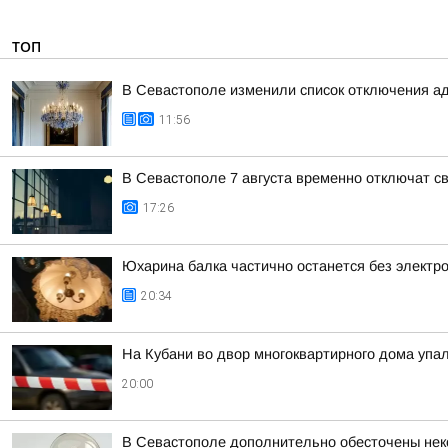
ТОП
В Севастополе изменили список отключения а
11:56
В Севастополе 7 августа временно отключат св
17:26
Юхарина балка частично останется без электро
20:34
На Кубани во двор многоквартирного дома уп
20:00
В Севастополе дополнительно обесточены нек