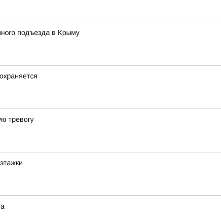
ного подъезда в Крыму
охраняется
ю тревогу
оэтажки
та