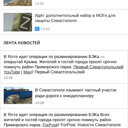
10:09
Идёт дополнительный набор в МОГи для
защиты Севастополя
10:40
ЛЕНТА НОВОСТЕЙ
В Ялте идет операция по разминированию БЭКа —
оперштаб Крыма. Жителей и гостей города просят срочно
покинуть район Приморского парка.
Первый Севастопольский
YouTube
|
Max
//
Первый Севастопольский
13:18
В Севастополе изымают частный участок
ради дороги к онкодиспансеру
13:18
В Ялте идет операция по разминированию БЭКа Всех
жителей и гостей города просят срочно покинуть район
Приморского парка.
ForPost
//
ForPost. Новости Севастополя