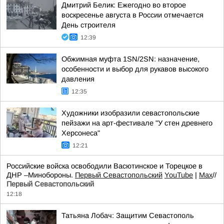
Дмитрий Белик: Ежегодно во второе
воскресенье августа в России отмечается
День строителя
12:39
Обжимная муфта 1SN/2SN: назначение,
особенности и выбор для рукавов высокого
давления
12:35
Художники изобразили севастопольские
пейзажи на арт-фестивале "У стен древнего
Херсонеса"
12:21
Российские войска освободили Васютинское и Торецкое в
ДНР –Минобороны.
Первый Севастопольский
YouTube
|
Max
//
Первый Севастопольский
12:18
Татьяна Лобач: Защитим Севастополь