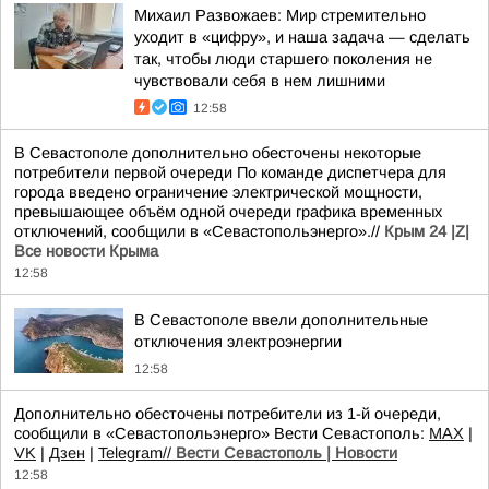
Михаил Развожаев: Мир стремительно
уходит в «цифру», и наша задача — сделать
так, чтобы люди старшего поколения не
чувствовали себя в нем лишними
12:58
В Севастополе дополнительно обесточены некоторые
потребители первой очереди По команде диспетчера для
города введено ограничение электрической мощности,
превышающее объём одной очереди графика временных
отключений, сообщили в «Севастопольэнерго».//
Крым 24 |Z|
Все новости Крыма
12:58
В Севастополе ввели дополнительные
отключения электроэнергии
12:58
Дополнительно обесточены потребители из 1-й очереди,
сообщили в «Севастопольэнерго» Вести Севастополь:
MAX
|
VK
|
Дзен
|
Telegram//
Вести Севастополь | Новости
12:58