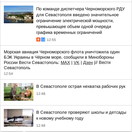
По команде диспетчера Черноморского РДУ
для Севастополя введено значительное
ограничение электрической мощности,
превышающее объем одной очереди
графика временных ограничений
12:55
Морская авиация Черноморского флота уничтожила один
БЭК Украины в Чёрном море, сообщили в Минобороны
России Вести Севастополь:
MAX
|
VK
|
Дзен
|//
Вести
Севастополь
12:54
В Севастополе острая нехватка рабочих рук
12:48
В Севастополе проверяют школы и детсады
к новому учебному году
12:48