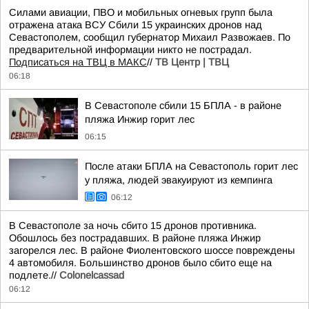
Силами авиации, ПВО и мобильных огневых групп была
отражена атака ВСУ Сбили 15 украинских дронов над
Севастополем, сообщил губернатор Михаил Развожаев. По
предварительной информации никто не пострадал.
Подписаться на ТВЦ в МАКС
//
ТВ Центр | ТВЦ
06:18
В Севастополе сбили 15 БПЛА - в районе
пляжа Инжир горит лес
06:15
После атаки БПЛА на Севастополь горит лес
у пляжа, людей эвакуируют из кемпинга
06:12
В Севастополе за ночь сбито 15 дронов противника.
Обошлось без пострадавших. В районе пляжа Инжир
загорелся лес. В районе Фиолентовского шоссе повреждены
4 автомобиля. Большинство дронов было сбито еще на
подлете.//
Colonelcassad
06:12