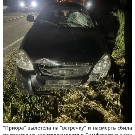
"Приора" вылетела на "встречку" и насмерть сбила
подростка на электросамокате в Симферопольском