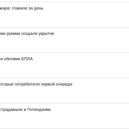
жара: главное за день
ими руками создали укрытие
али обломки БПЛА
оторые потребители первой очереди
острадавших в Геленджике