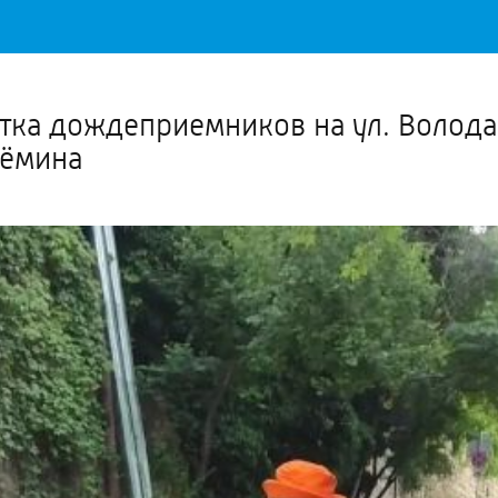
Важное о ситуации в регионе официально
Перейти
>>
ка дождеприемников на ул. Володарс
рёмина