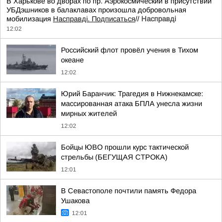
В Харькове во дворах по пр. Аэрокосмический в присутствии
УБДэшников в балаклавах произошла добровольная
мобилизация
Насправді. Подписаться
//
Насправдi
12:02
Российский флот провёл учения в Тихом
океане
12:02
Юрий Баранчик: Трагедия в Нижнекамске:
массированная атака БПЛА унесла жизни
мирных жителей
12:02
Бойцы ЮВО прошли курс тактической
стрельбы (БЕГУЩАЯ СТРОКА)
12:01
В Севастополе почтили память Федора
Ушакова
12:01