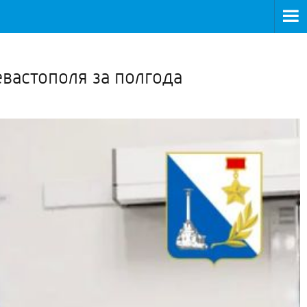
>
евастополя за полгода