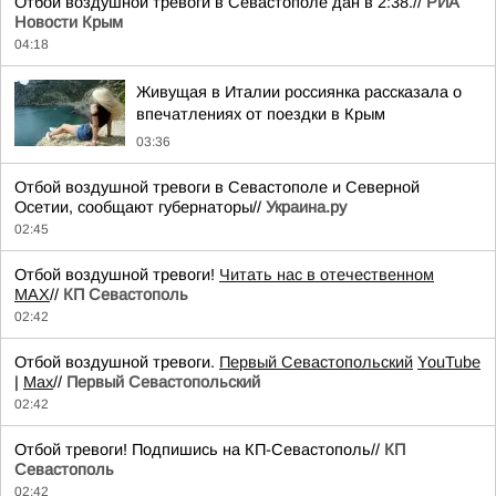
Отбой воздушной тревоги в Севастополе дан в 2:38.//
РИА
Новости Крым
04:18
Живущая в Италии россиянка рассказала о
впечатлениях от поездки в Крым
03:36
Отбой воздушной тревоги в Севастополе и Северной
Осетии, сообщают губернаторы//
Украина.ру
02:45
Отбой воздушной тревоги!
Читать нас в отечественном
MAX
//
КП Севастополь
02:42
Отбой воздушной тревоги.
Первый Севастопольский
YouTube
|
Max
//
Первый Севастопольский
02:42
Отбой тревоги! Подпишись на КП-Севастополь//
КП
Севастополь
02:42