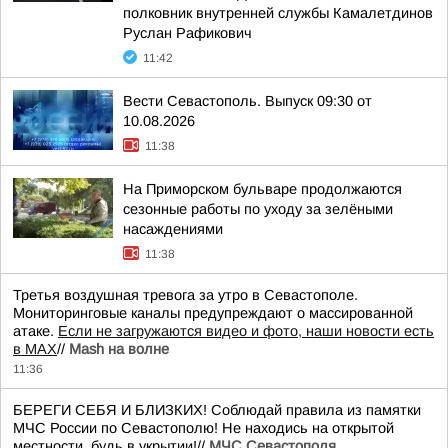
полковник внутренней службы Камалетдинов
Руслан Рафикович
11:42
Вести Севастополь. Выпуск 09:30 от
10.08.2026
11:38
На Приморском бульваре продолжаются
сезонные работы по уходу за зелёными
насаждениями
11:38
Третья воздушная тревога за утро в Севастополе.
Мониторинговые каналы предупреждают о массированной
атаке.
Если не загружаются видео и фото, наши новости есть
в MAX
//
Mash на волне
11:36
БЕРЕГИ СЕБЯ И БЛИЗКИХ! Соблюдай правила из памятки
МЧС России по Севастополю! Не находись на открытой
местности, будь в укрытии!//
МЧС Севастополя