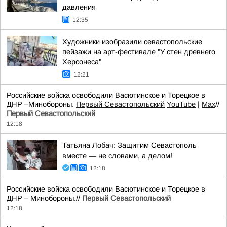
давления
12:35
Художники изобразили севастопольские
пейзажи на арт-фестивале "У стен древнего
Херсонеса"
12:21
Российские войска освободили Васютинское и Торецкое в
ДНР –Минобороны.
Первый Севастопольский
YouTube
|
Max
//
Первый Севастопольский
12:18
Татьяна Лобач: Защитим Севастополь
вместе — не словами, а делом!
12:18
Российские войска освободили Васютинское и Торецкое в
ДНР – Минобороны.//
Первый Севастопольский
12:18