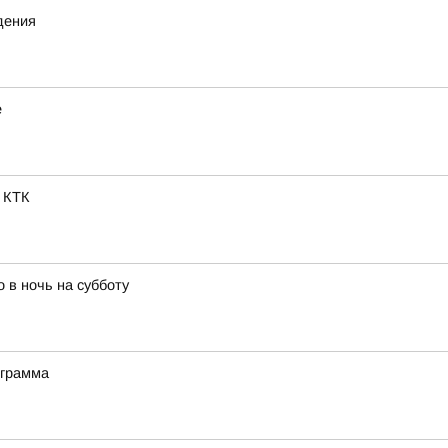
дения
е
 КТК
 в ночь на субботу
ограмма