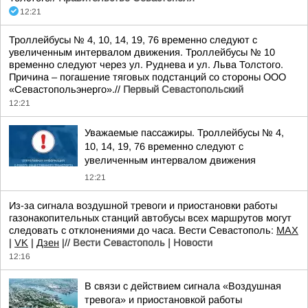
12:21
Троллейбусы № 4, 10, 14, 19, 76 временно следуют с
увеличенным интервалом движения. Троллейбусы № 10
временно следуют через ул. Руднева и ул. Льва Толстого.
Причина – погашение тяговых подстанций со стороны ООО
«Севастопольэнерго».//
Первый Севастопольский
12:21
Уважаемые пассажиры. Троллейбусы № 4,
10, 14, 19, 76 временно следуют с
увеличенным интервалом движения
12:21
Из-за сигнала воздушной тревоги и приостановки работы
газонакопительных станций автобусы всех маршрутов могут
следовать с отклонениями до часа. Вести Севастополь:
MAX
|
VK
|
Дзен
|//
Вести Севастополь | Новости
12:16
В связи с действием сигнала «Воздушная
тревога» и приостановкой работы