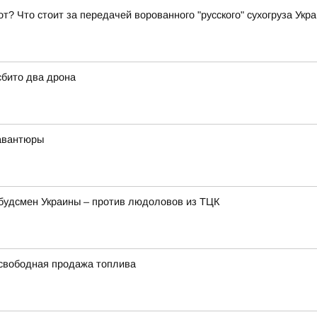
т? Что стоит за передачей ворованного "русского" сухогруза Укр
сбито два дрона
 авантюры
мбудсмен Украины – против людоловов из ТЦК
свободная продажа топлива