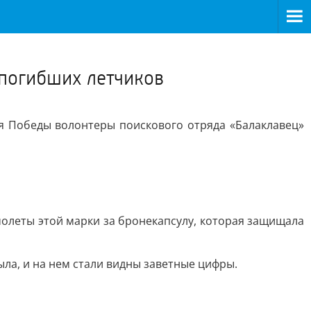
>
 погибших летчиков
я Победы волонтеры поискового отряда «Балаклавец»
молеты этой марки за бронекапсулу, которая защищала
ыла, и на нем стали видны заветные цифры.