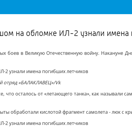
Важное о ситуации в регионе официально
Перейти
>>
шом на обломке ИЛ-2 узнали имена
ных боев в Великую Отечественную войну. Накануне Дн
ый отряд «БАЛАКЛАВЕЦ»/Vk
е, что осталось от «летающего танка», как называли са
пыты обработали кислотой фрагмент самолета - люк с кр