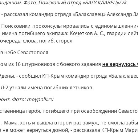
андашом. Фото: Поисковый отряд «БАЛАКЛАВЕЦ»/Vk
- рассказал командир отряда «Балаклавец» Александр З
. Поисковики проконсультировались с единомышленник
и имена погибшего экипажа: Кочетков А. С., гвардии лей
чередь, слова: погиб, сгорел.
 в небе Севастополя.
дром из 16 штурмовиков с боевого задания
не вернулось
йдены, - сообщил КП-Крым командир отряда «Балаклавец
нт. Фото: moypolk.ru
ственница героя, погибшего при освобождении Севасто
т. Мама, хоть и вышла второй раз замуж, не смогла забыт
о не может вернуться домой, - рассказала КП-Крым Мар