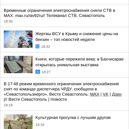
Временные ограничения электроснабжения сняли СТВ в
MAX: max.ru/stv92ru//
Телеканал CТВ. Севастополь
18:36
Жертвы ВСУ в Крыму и снижение цены на
бензин – топ новостей недели
18:32
Книги, которые пережили века: в Бахчисарае
открылась уникальная выставка
18:27
В 17:48 режим временного ограничения электроснабжения
снят по команде диспетчера ЧРДУ, сообщили в
«Севастопольэнерго». Вести Севастополь:
MAX
|
VK
|
Дзен
|//
Вести Севастополь | Новости
18:18
Культурная прогулка с лучшим другом
18:18