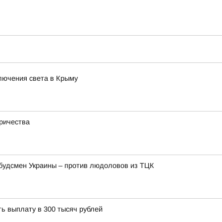
лючения света в Крыму
тричества
мбудсмен Украины – против людоловов из ТЦК
ь выплату в 300 тысяч рублей