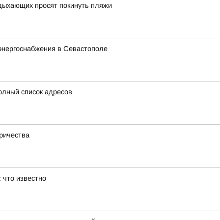
тдыхающих просят покинуть пляжи
энергоснабжения в Севастополе
олный список адресов
тричества
 что известно