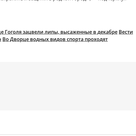
е Гоголя зацвели липы, высаженные в декабре
Вести
ю
Во Дворце водных видов спорта проходят