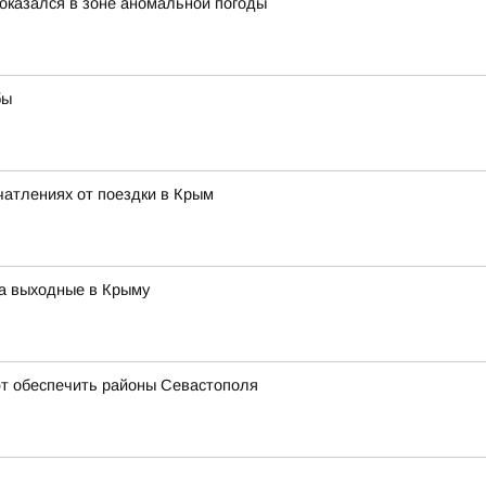
оказался в зоне аномальной погоды
бы
чатлениях от поездки в Крым
на выходные в Крыму
т обеспечить районы Севастополя