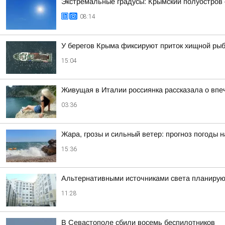
Экстремальные градусы: Крымский полуостров 
08:14
У берегов Крыма фиксируют приток хищной ры
15:04
Живущая в Италии россиянка рассказала о впе
03:36
Жара, грозы и сильный ветер: прогноз погоды 
15:36
Альтернативными источниками света планирую
11:28
В Севастополе сбили восемь беспилотников