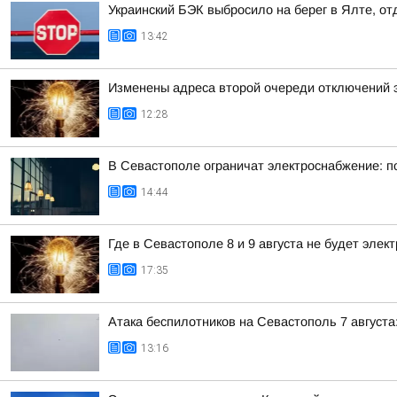
Украинский БЭК выбросило на берег в Ялте, о
13:42
Изменены адреса второй очереди отключений 
12:28
В Севастополе ограничат электроснабжение: п
14:44
Где в Севастополе 8 и 9 августа не будет элек
17:35
Атака беспилотников на Севастополь 7 августа:
13:16