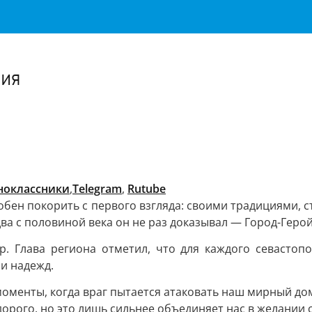
Важное о ситуации в регионе официально
Перейти
>>
ния
ноклассники
,
Telegram
,
Rutube
обен покорить с первого взгляда: своими традициями, 
два с половиной века он не раз доказывал — Город-Герой
р. Глава региона отметил, что для каждого севастоп
и надежд.
моменты, когда враг пытается атаковать наш мирный дом
дорого, но это лишь сильнее объединяет нас в желании 