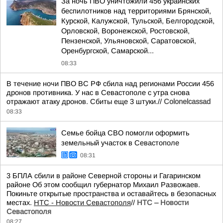
За ночь ПВО уничтожили 456 украинских
беспилотников над территориями Брянской,
Курской, Калужской, Тульской, Белгородской,
Орловской, Воронежской, Ростовской,
Пензенской, Ульяновской, Саратовской,
Оренбургской, Самарской...
08:33
В течение ночи ПВО ВС РФ сбила над регионами России 456
дронов противника. У нас в Севастополе с утра снова
отражают атаку дронов. Сбиты еще 3 штуки.//
Colonelcassad
08:33
Семье бойца СВО помогли оформить
земельный участок в Севастополе
08:31
3 БПЛА сбили в районе Северной стороны и Гагаринском
районе Об этом сообщил губернатор Михаил Развожаев.
Покиньте открытые пространства и оставайтесь в безопасных
местах.
НТС - Новости Севастополя
//
НТС – Новости
Севастополя
08:27