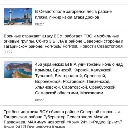
В Севастополе загорелся лес в районе
пляжа Инжир из-за атаки дронов
08:27
Военные отражают атаку ВСУ, работает ПВО и мобильные
огневые группы. Сбито 3 БПЛА в районе Северной стороны и
Гагаринском районе.
ForPost
//
ForPost. Новости Севастополя
08:27
456 украинских БПЛА уничтожены ночью над
Крымом, Брянской, Курской, Калужской,
Тульской, Белгородской, Орловской,
Воронежской, Ростовской, Пензенской,
Ульяновской, Саратовской, Оренбургской,
Самарской областями, Московским...
08:27
Три беспилотника ВСУ сбили в районе Северной стороны и
Гагаринском районе Губернатор Севастополя Михаил
Развожаев. MAXимум новостей
«Крым 24»
|
«Радио Крым»
//
Крым 24 |Z| Все новости Крыма