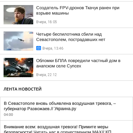
Создатель FPV-дронов Ткачук ранен при
взрыве машины
Вчера, 18:05
Четыре беспилотника сбили над
Севастополем, пострадавших нет
Вчера, 13:46
Обломки БПЛА повредили частный дом в
анапском селе Супсех
Вчера, 22:12
ЛЕНТА НОВОСТЕЙ
В Севастополе вновь объявлена воздушная тревога, –
губернатор Развожаев.//
Украина.ру
04:00
Внимание всем: воздушная тревога! Примите меры
безопасности!
Читать нас в отечественном MAX
//
КП