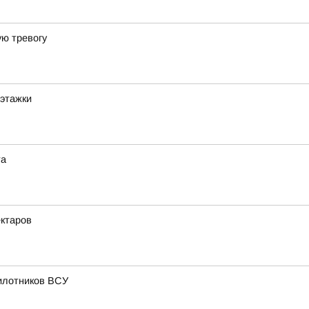
ю тревогу
оэтажки
та
ектаров
пилотников ВСУ