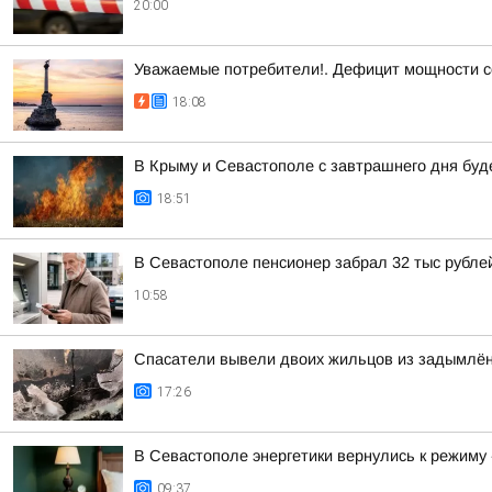
20:00
Уважаемые потребители!. Дефицит мощности с
18:08
В Крыму и Севастополе с завтрашнего дня бу
18:51
В Севастополе пенсионер забрал 32 тыс рубле
10:58
Спасатели вывели двоих жильцов из задымлён
17:26
В Севастополе энергетики вернулись к режиму 
09:37