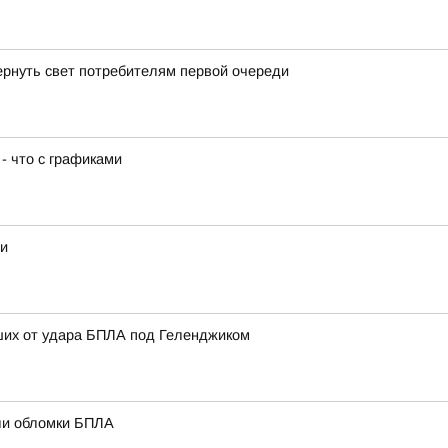
ернуть свет потребителям первой очереди
- что с графиками
ди
ших от удара БПЛА под Геленджиком
али обломки БПЛА