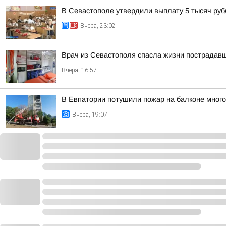
В Севастополе утвердили выплату 5 тысяч рубл
Вчера, 23:02
Врач из Севастополя спасла жизни пострадав
Вчера, 16:57
В Евпатории потушили пожар на балконе мног
Вчера, 19:07