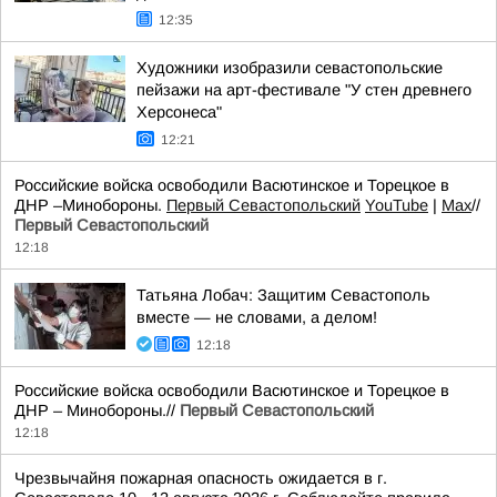
12:35
Художники изобразили севастопольские
пейзажи на арт-фестивале "У стен древнего
Херсонеса"
12:21
Российские войска освободили Васютинское и Торецкое в
ДНР –Минобороны.
Первый Севастопольский
YouTube
|
Max
//
Первый Севастопольский
12:18
Татьяна Лобач: Защитим Севастополь
вместе — не словами, а делом!
12:18
Российские войска освободили Васютинское и Торецкое в
ДНР – Минобороны.//
Первый Севастопольский
12:18
Чрезвычайня пожарная опасность ожидается в г.